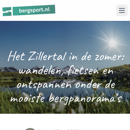
Ope
Het Zillertal in de zomer:
wandelen, fietsen en
ontspannen onder de
mooiste bergpanorama's