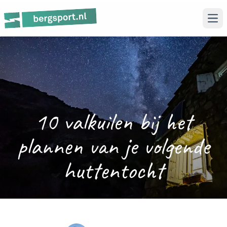
Ope
10 valkuilen bij het
plannen van je volgende
huttentocht