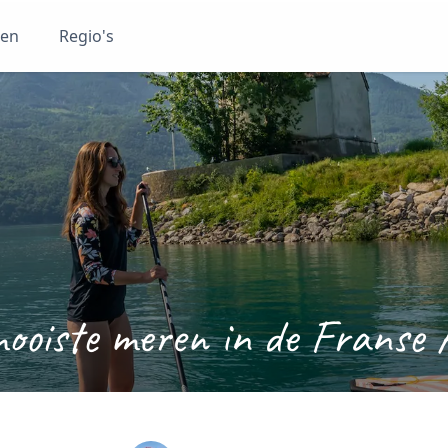
ten
Regio's
ooiste meren in de Franse 