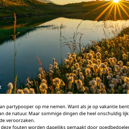
t
van partypooper op me nemen. Want als je op vakantie bent i
van de natuur. Maar sommige dingen die heel onschuldig lij
ade veroorzaken.
an deze fouten worden dagelijks gemaakt door goedbedoele