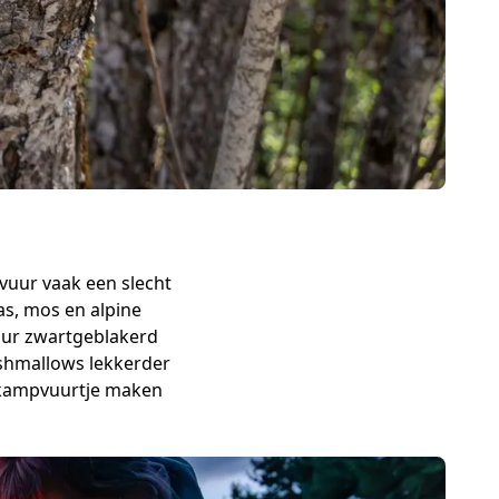
vuur vaak een slecht
as, mos en alpine
uur zwartgeblakerd
arshmallows lekkerder
n kampvuurtje maken