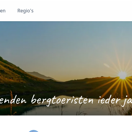
ten
Regio's
nden bergtoeristen ieder jaa