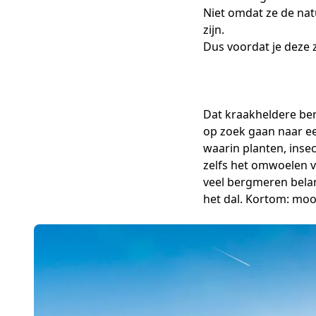
Niet omdat ze de na
zijn.
Dus voordat je deze z
Dat kraakheldere ber
op zoek gaan naar ee
waarin planten, inse
zelfs het omwoelen v
veel bergmeren belan
het dal. Kortom: mooi