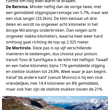
ruimte om nog even warm te draaien.
De Bernina
. Minder heftig dan de vorige twee, met
een gemiddeld stijgingspercentage van 5.7%, maar wel
een stuk langer (33.2km). De klim bestaat uit drie
delen en wordt na ongeveer acht kilometer in het
dorpje Miralongo onderbroken. Dan volgen acht
ongeveer vlakke kilometers, waarna heet weer hard
omhoog gaat richting de top op 2.325 meter.
De Mortirolo
. Deze pas is op vijf verschillende
manieren te bedwingen, dus choose your poison.
Vanuit Tovo di Sant’Agata is de klim het heftigst: Twaalf
en een halve kilometer, bijna 11% gemiddelde stijging
en steilste stukken tot 24.8%. Weet waar je aan begint.
Vanaf ‘de andere kant’ (vanuit Monno) is hij een stuk
vriendelijker, met 14.4 kilometer en 8% gemiddeld,
maar ook hier zijn de steilste stukken boven de 21%.