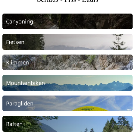
Canyoning
Fietsen
Klimmen
Mountainbiken
Paragliden
Raften