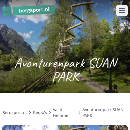
Ope
Avonturenpark SUAN
PARK
Val di
Avonturenpark SUAN
Bergsport.nl
Regio's
Fiemme
PARK