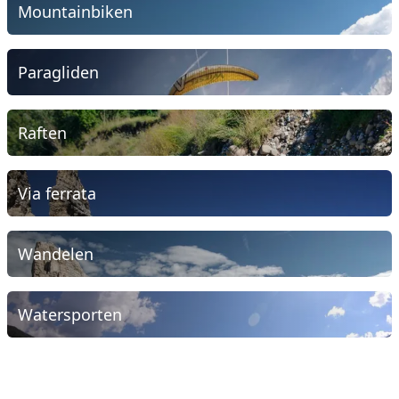
Mountainbiken
Paragliden
Raften
Via ferrata
Wandelen
Watersporten