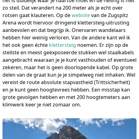
het is duidelijk waar je naartoe moet en de helling is niet
zo steil. Dat verandert na 200 meter als je echt over
rotsen gaat klauteren. Op de
website
van de Zugspitz
Arena wordt hiervoor dringend klettersteig-uitrusting
aanbevolen en dat begrijp ik. Onervaren wandelaars
hebben hier weinig verloren. Van de andere kant wil ik
het ook geen échte
klettersteig
noemen. Er zijn op de
steilste en meest geëxposeerde stukken wel staalkabels
aangebracht waaraan je je kunt vasthouden of eventueel
zekeren, maar het is geen doorlopende kabel. Op grote
delen van de graat kun je je simpelweg niet inhaken. Wel
vereist de route absolute stapvastheid (Trittsicherheit)
en je kunt geen hoogtevrees hebben. Een misstap kan
grote gevolgen hebben en met 200 hoogtemeters aan
klimwerk keer je niet zomaar om.