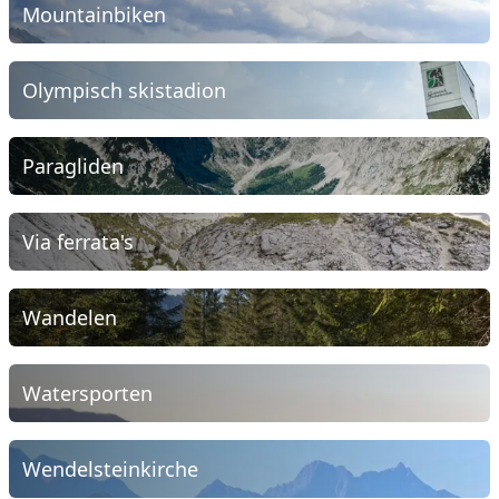
Mountainbiken
Olympisch skistadion
Paragliden
Via ferrata's
Wandelen
Watersporten
Wendelsteinkirche