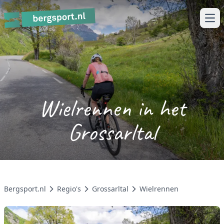
Ope
Wielrennen in het
Grossarltal
Bergsport.nl
Regio's
Grossarltal
Wielrennen