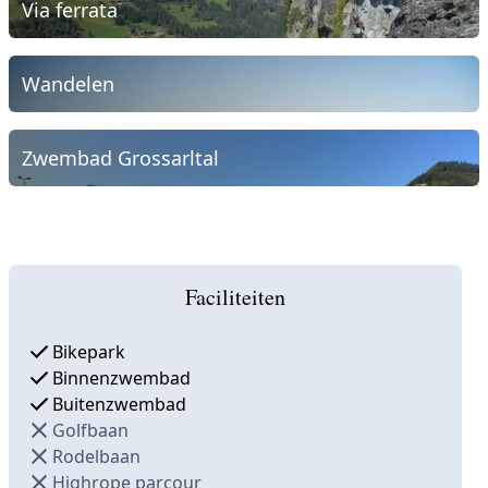
Via ferrata
Wandelen
Zwembad Grossarltal
Faciliteiten
Bikepark
Binnenzwembad
Buitenzwembad
Golfbaan
Rodelbaan
Highrope parcour