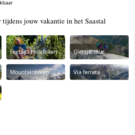
ikbaar
 tijdens jouw vakantie in het Saastal
Feeblitz rodelbaan
Gletsjertour
Mountainbiken
Via ferrata