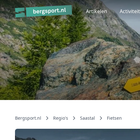
Artikelen
Activitei
Bergsport.nl
Regio's
Saastal
Fietsen