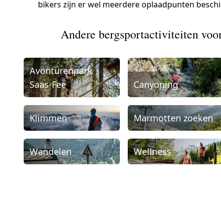
bikers zijn er wel meerdere oplaadpunten besch
Andere bergsportactiviteiten voor
Avonturenpark
Saas-Fee
Canyoning
Klimmen
Marmotten zoeken
Wandelen
Wellness