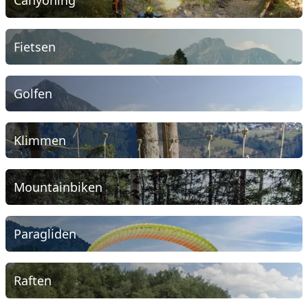
Canyoning
Fietsen
Golfen
Klimmen
Mountainbiken
Paragliden
Raften