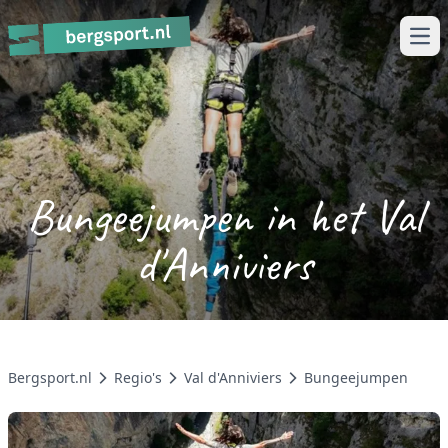
Ope
Bungeejumpen in het Val
d'Anniviers
Bergsport.nl
Regio's
Val d'Anniviers
Bungeejumpen