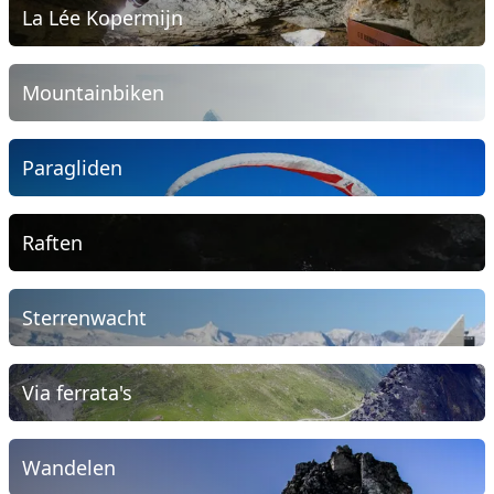
La Lée Kopermijn
Mountainbiken
Paragliden
Raften
Sterrenwacht
Via ferrata's
Wandelen