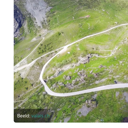
Beeld:
valais.ch