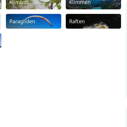
Klimbos
Klimmen
Paragliden
Raften