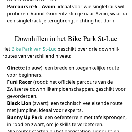
Parcours n°6 – Avoin
: ideaal voor wie singletrails wil
proberen. Vanuit Grimentz klim je naar Avoin, waarna
een singletrack je terugbrengt richting het dorp.
Downhillen in het Bike Park St-Luc
Het
Bike Park van St-Luc
beschikt over drie downhill-
routes van verschillend niveau:
Ginette
(blauw): een brede en toegankelijke route
voor beginners.
Funi Racer
(rood): het officiële parcours van de
Zwitserse downhillkampioenschappen, geschikt voor
gevorderden.
Black Lion
(zwart): een technisch veeleisende route
met jumpline, ideaal voor experts.
Bunny Up Park
: een oefenterrein met tafelsprongen,
in rood en zwart, om je skills te verbeteren.
Alle routes starten bij het bergstation Tignousa en