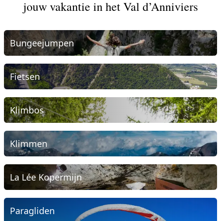
jouw vakantie in het Val d’Anniviers
Bungeejumpen
Fietsen
Klimbos
Klimmen
La Lée Kopermijn
Paragliden