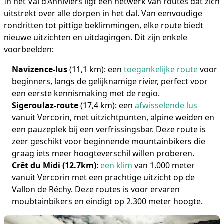
In het Val d’Anniviers ligt een netwerk van routes dat zich
uitstrekt over alle dorpen in het dal. Van eenvoudige
rondritten tot pittige beklimmingen, elke route biedt
nieuwe uitzichten en uitdagingen. Dit zijn enkele
voorbeelden:
Navizence-lus
(11,1 km): een
toegankelijke route
voor
beginners, langs de gelijknamige rivier, perfect voor
een eerste kennismaking met de regio.
Sigeroulaz-route
(17,4 km): een
afwisselende lus
vanuit Vercorin, met uitzichtpunten, alpine weiden en
een pauzeplek bij een verfrissingsbar. Deze route is
zeer geschikt voor beginnende mountainbikers die
graag iets meer hoogteverschil willen proberen.
Crêt du Midi (12.7km)
:
een klim
van 1.000 meter
vanuit Vercorin met een prachtige uitzicht op de
Vallon de Réchy. Deze routes is voor ervaren
moubtainbikers en eindigt op 2.300 meter hoogte.