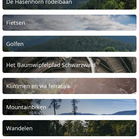
De Hasenhorn rodelbaan
Fietsen
Golfen
Het Baumwipfelpfad Schwarzwald
Klimmen en via ferrata's
Mountainbiken
Wandelen