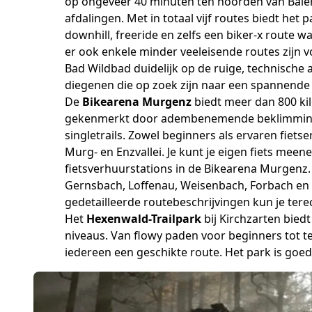
op ongeveer 40 minuten ten noorden van Baier
afdalingen. Met in totaal vijf routes biedt he
downhill, freeride en zelfs een biker-x route 
er ook enkele minder veeleisende routes zijn 
Bad Wildbad duidelijk op de ruige, technische 
diegenen die op zoek zijn naar een spannende
De
Bikearena Murgenz
biedt meer dan 800 ki
gekenmerkt door adembenemende beklimmingen
singletrails. Zowel beginners als ervaren fiets
Murg- en Enzvallei. Je kunt je eigen fiets mee
fietsverhuurstations in de Bikearena Murgenz. 
Gernsbach, Loffenau, Weisenbach, Forbach en
gedetailleerde routebeschrijvingen kun je tere
Het
Hexenwald-Trailpark
bij Kirchzarten biedt
niveaus. Van flowy paden voor beginners tot te
iedereen een geschikte route. Het park is goe