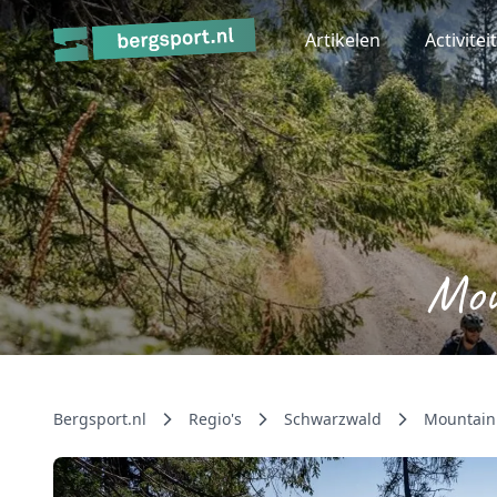
Artikelen
Activitei
Mou
Bergsport.nl
Regio's
Schwarzwald
Mountain