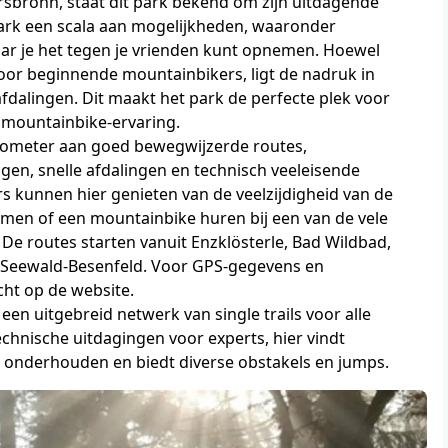
sbronn, staat dit park bekend om zijn uitdagende
t park een scala aan mogelijkheden, waaronder
waar je het tegen je vrienden kunt opnemen. Hoewel
voor beginnende mountainbikers, ligt de nadruk in
afdalingen. Dit maakt het park de perfecte plek voor
 mountainbike-ervaring.
lometer aan goed bewegwijzerde routes,
, snelle afdalingen en technisch veeleisende
ers kunnen hier genieten van de veelzijdigheid van de
nemen of een mountainbike huren bij een van de vele
De routes starten vanuit Enzklösterle, Bad Wildbad,
 Seewald-Besenfeld. Voor GPS-gegevens en
cht op de website.
 een uitgebreid netwerk van single trails voor alle
chnische uitdagingen voor experts, hier vindt
d onderhouden en biedt diverse obstakels en jumps.