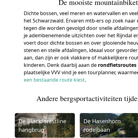
De mooiste mountainbiket
Dichte bossen, veel meren en watervallen en veel a
het Schwarzwald. Ervaren mtb-ers op zoek naar
tegen die worden gevolgd door snelle afdalingen
je adembenemende uitzichten over het Rijndal e
voert door dichte bossen en over glooiende heuv
stenen en steile afdalingen, ideaal voor gevorder
aan, dan zijn er ook vlakkere of makkelijkere ro
kinderen. Denk daarbij aaan de
rondfietsroutes 
plaatselijke VVV vind je een tourplanner, waarmee
een bestaande route kiest
.
Andere bergsportactiviteiten tijd
De Blackforestline
De Hasenhorn
hangbrug
rodelbaan