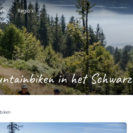
ten
Regio's
ntainbiken in het Schwarz
biken