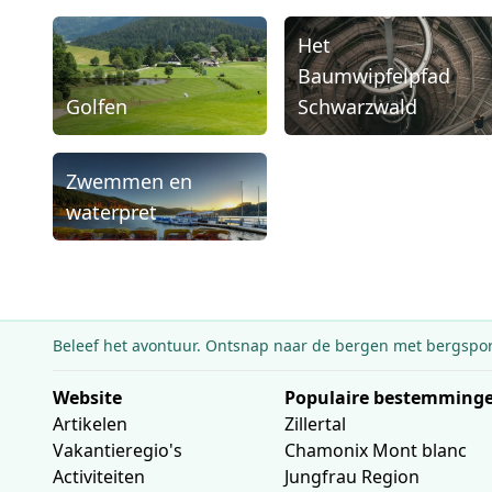
Het
Baumwipfelpfad
Golfen
Schwarzwald
Zwemmen en
waterpret
Beleef het avontuur.
Ontsnap naar de bergen met bergsport
Website
Populaire bestemming
Artikelen
Zillertal
Vakantieregio's
Chamonix Mont blanc
Activiteiten
Jungfrau Region