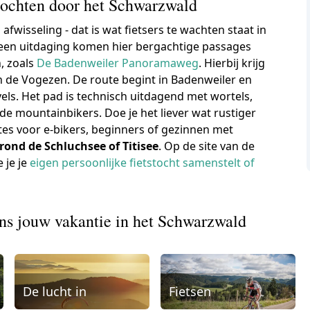
ochten door het Schwarzwald
fwisseling - dat is wat fietsers te wachten staat in
 een uitdaging komen hier bergachtige passages
, zoals
De Badenweiler Panoramaweg
. Hierbij krijg
n de Vogezen. De route begint in Badenweiler en
els. Het pad is technisch uitdagend met wortels,
de mountainbikers. Doe je het liever wat rustiger
utes voor e-bikers, beginners of gezinnen met
rond de Schluchsee of Titisee
. Op de site van de
 je je
eigen persoonlijke fietstocht samenstelt of
ens jouw vakantie in het Schwarzwald
De lucht in
Fietsen