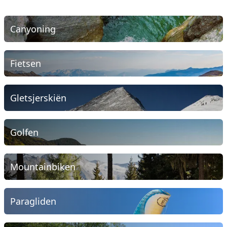
Canyoning
Fietsen
Gletsjerskiën
Golfen
Mountainbiken
Paragliden