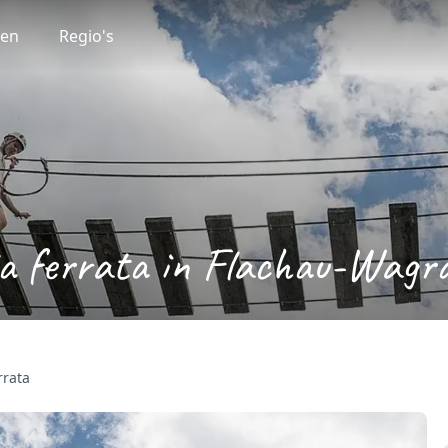
ten
Regio's
a ferrata in Flachau-Wagr
rrata