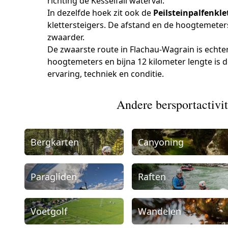
richting de Kesselfall waterval.
In dezelfde hoek zit ook de
Peilsteinpalfenkle
klettersteigers. De afstand en de hoogtemeters
zwaarder.
De zwaarste route in Flachau-Wagrain is echte
hoogtemeters en bijna 12 kilometer lengte is d
ervaring, techniek en conditie.
Andere bersportactivi
Bergkarten
Canyoning
Paragliden
Raften
Voetgolf
Wandelen