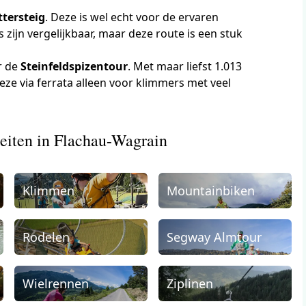
ttersteig
. Deze is wel echt voor de ervaren
 zijn vergelijkbaar, maar deze route is een stuk
r de
Steinfeldspizentour
. Met maar liefst 1.013
eze via ferrata alleen voor klimmers met veel
teiten in Flachau-Wagrain
Klimmen
Mountainbiken
Rodelen
Segway Almtour
Wielrennen
Ziplinen