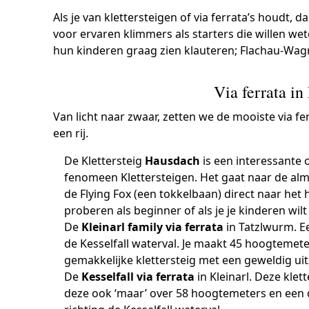
Als je van klettersteigen of via ferrata’s houdt,
voor ervaren klimmers als starters die willen wet
hun kinderen graag zien klauteren; Flachau-Wagra
Via ferrata i
Van licht naar zwaar, zetten we de mooiste via fe
een rij.
De Klettersteig
Hausdach
is een interessante 
fenomeen Klettersteigen. Het gaat naar de al
de Flying Fox (een tokkelbaan) direct naar he
proberen als beginner of als je je kinderen wilt
De
Kleinarl family via ferrata
in Tatzlwurm. E
de Kesselfall waterval. Je maakt 45 hoogtemet
gemakkelijke klettersteig met een geweldig uit
De
Kesselfall via ferrata
in Kleinarl. Deze klet
deze ook ‘maar’ over 58 hoogtemeters en een d