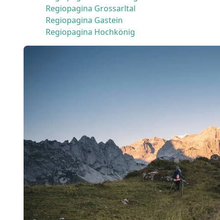
Regiopagina Grossarltal
Regiopagina Gastein
Regiopagina Hochkönig