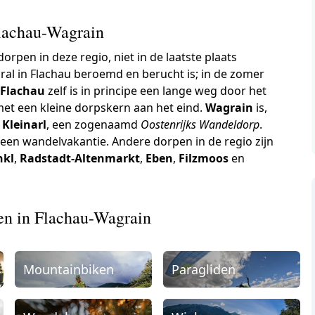
lachau-Wagrain
rpen in deze regio, niet in de laatste plaats
ral in Flachau beroemd en berucht is; in de zomer
p
Flachau
zelf is in principe een lange weg door het
 met een kleine dorpskern aan het eind.
Wagrain
is,
n
Kleinarl
, een zogenaamd
Oostenrijks Wandeldorp
.
 een wandelvakantie. Andere dorpen in de regio zijn
nkl
,
Radstadt-Altenmarkt
,
Eben
,
Filzmoos
en
ten in Flachau-Wagrain
Mountainbiken
Paragliden