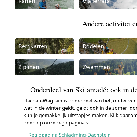
Raften
Via ferrata
Andere activiteit
Bergkarten
Rodelen
Ziplinen
Zwemmen
Onderdeel van Ski amadé: ook in de
Flachau-Wagrain is onderdeel van het, onder wi
wat in de winter geldt, geldt ook in de zomer: doo
kun je gemakkelijk uitstapjes maken. Kijk daarom 
doen op onze regiopagina’s:
Regiopagina Schladming-Dachstein