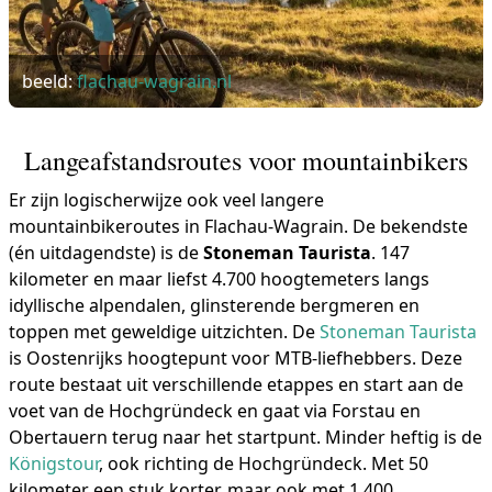
beeld:
flachau-wagrain.nl
Langeafstandsroutes voor mountainbikers
Er zijn logischerwijze ook veel langere
mountainbikeroutes in Flachau-Wagrain. De bekendste
(én uitdagendste) is de
Stoneman Taurista
. 147
kilometer en maar liefst 4.700 hoogtemeters langs
idyllische alpendalen, glinsterende bergmeren en
toppen met geweldige uitzichten. De
Stoneman Taurista
is Oostenrijks hoogtepunt voor MTB-liefhebbers. Deze
route bestaat uit verschillende etappes en start aan de
voet van de Hochgründeck en gaat via Forstau en
Obertauern terug naar het startpunt. Minder heftig is de
Königstour
, ook richting de Hochgründeck. Met 50
kilometer een stuk korter, maar ook met 1.400