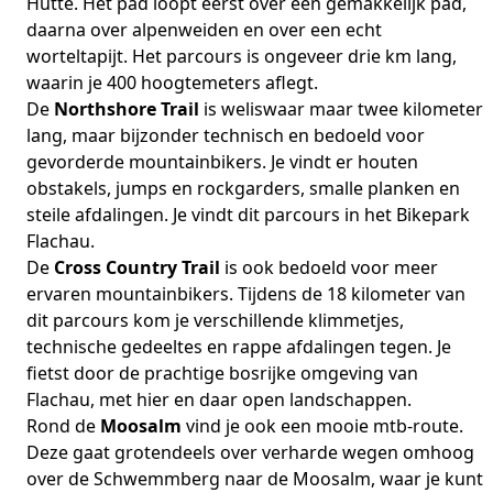
Hütte. Het pad loopt eerst over een gemakkelijk pad,
daarna over alpenweiden en over een echt
worteltapijt. Het parcours is ongeveer drie km lang,
waarin je 400 hoogtemeters aflegt.
De
Northshore Trail
is weliswaar maar twee kilometer
lang, maar bijzonder technisch en bedoeld voor
gevorderde mountainbikers. Je vindt er houten
obstakels, jumps en rockgarders, smalle planken en
steile afdalingen. Je vindt dit parcours in het Bikepark
Flachau.
De
Cross Country Trail
is ook bedoeld voor meer
ervaren mountainbikers. Tijdens de 18 kilometer van
dit parcours kom je verschillende klimmetjes,
technische gedeeltes en rappe afdalingen tegen. Je
fietst door de prachtige bosrijke omgeving van
Flachau, met hier en daar open landschappen.
Rond de
Moosalm
vind je ook een mooie mtb-route.
Deze gaat grotendeels over verharde wegen omhoog
over de Schwemmberg naar de Moosalm, waar je kunt