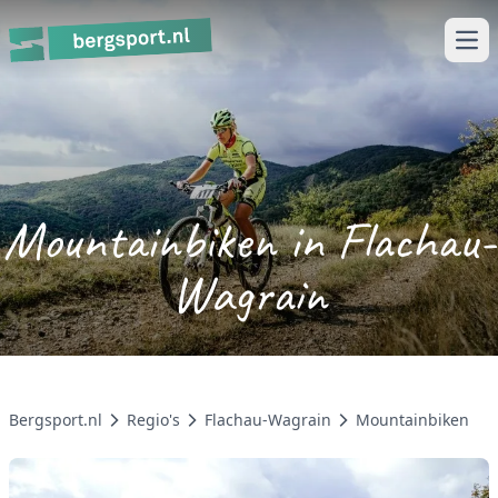
Ope
Mountainbiken in Flachau-
Wagrain
Bergsport.nl
Regio's
Flachau-Wagrain
Mountainbiken