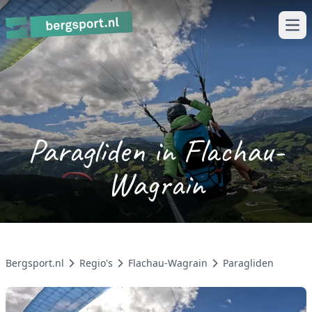
Ope
Paragliden in Flachau-
Wagrain
Bergsport.nl
Regio's
Flachau-Wagrain
Paragliden