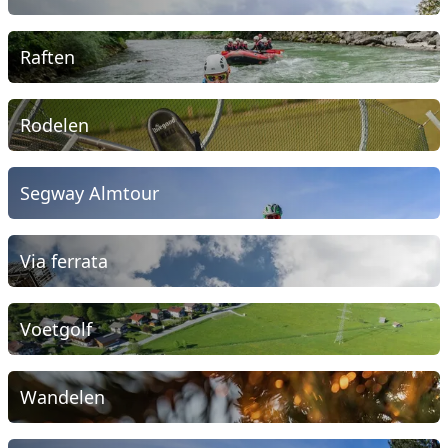
Raften
Rodelen
Segway Almtour
Via ferrata
Voetgolf
Wandelen